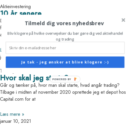
Aktieinvestering
10 år senere
Den 25. november 2020 købte jeg 100 stk. Nordnet aktier, i
Tilmeld dig vores nyhedsbrev
forbindelse med at de gik på børsen her i Danmark. Det var mit
Bliv klogere på hvilke overvejelser du bør gøre dig ved aktiehandel
andet
og trading
Læs mere »
januar 10, 2021
Ja tak - jeg ønsker at blive klogere :-)
Trading
Hvor skal jeg starte?
POWERED BY
Går og tænker på, hvor man skal starte, hvad angår trading?
Tilbage i midten af november 2020 oprettede jeg et depot hos
Capital.com for at
Læs mere »
januar 10, 2021